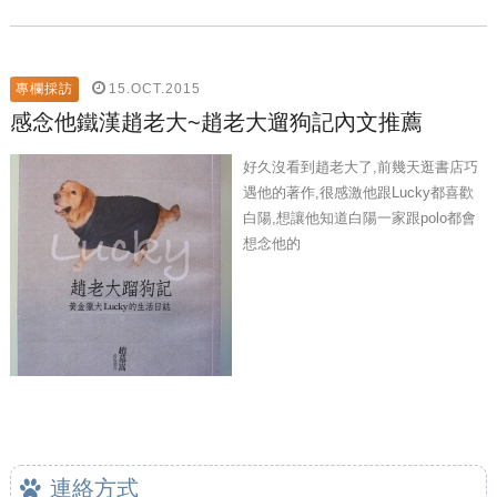
15.OCT.2015
專欄採訪
感念他鐵漢趙老大~趙老大遛狗記內文推薦
好久沒看到趙老大了,前幾天逛書店巧
遇他的著作,很感激他跟Lucky都喜歡
白陽,想讓他知道白陽一家跟polo都會
想念他的
連絡方式