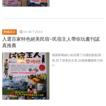
15.OCT.2015
專欄採訪
入選百家特色絕美民宿~民宿主人帶你玩書刊認
真推薦
感謝家鳳細心的品嘗了白陽的點點滴
滴,寫了很美的文章,白陽會繼續努力的
^^