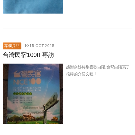
15.OCT.2015
專欄採訪
台灣民宿100!! 專訪
感謝余姊特別喜歡白陽,也幫白陽寫了
很棒的介紹文喔!!