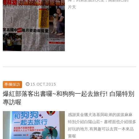
片天
15.OCT.2015
專欄採訪
爆紅部落客出書囉~和狗狗一起去旅行! 白陽特別
專訪喔
感謝黃金獵犬洛基與歐弟的拔拔麻麻
特別介紹白陽山莊~ 書裡面也介紹很多
好玩的地方,有興趣可以去買一本來品
嘗喔