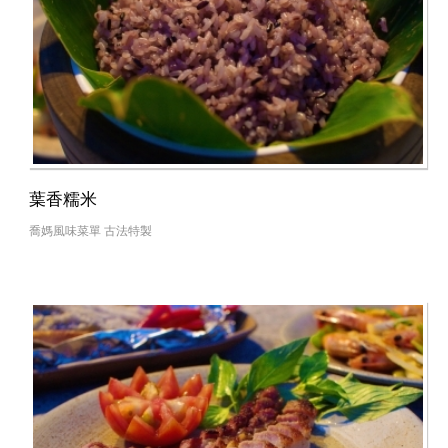
葉香糯米
喬媽風味菜單 古法特製