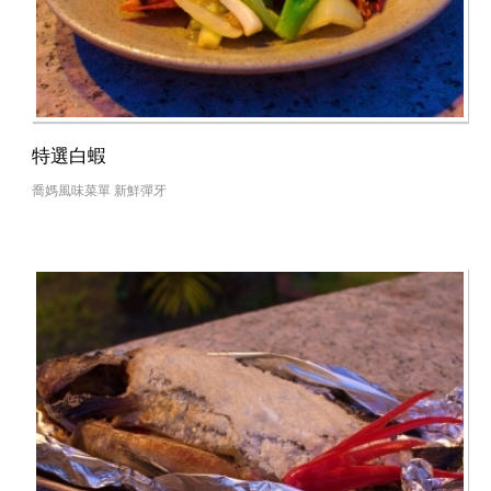
特選白蝦
喬媽風味菜單 新鮮彈牙