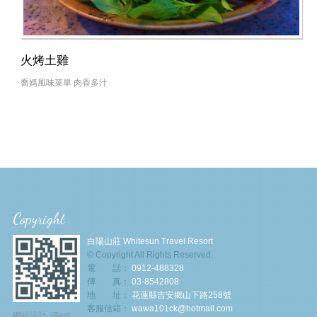
火烤土雞
喬媽風味菜單 肉香多汁
Copyright
白陽山莊 Whitesun Travel Resort
© Copyright All Rights Reserved.
電 話：
0912-488328
傳 真：
03-8542808
地 址：
花蓮縣吉安鄉山下路258號
客服信箱：
wawa101ck@hotmail.com
網站設計
‧
iBest