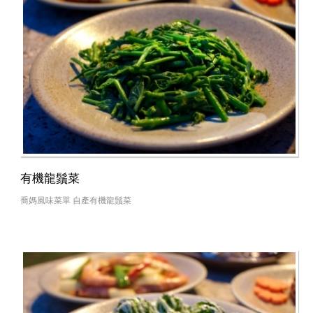
有機龍鬚菜
喬媽風味菜單 自產有機龍鬚菜