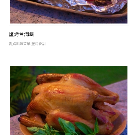
鹽烤台灣鯛
喬媽風味菜單 鹽烤香甜