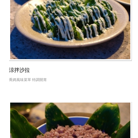
涼拌沙拉
喬媽風味菜單 特調開胃