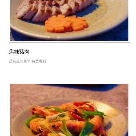
焦糖豬肉
喬媽風味菜單 特選香料