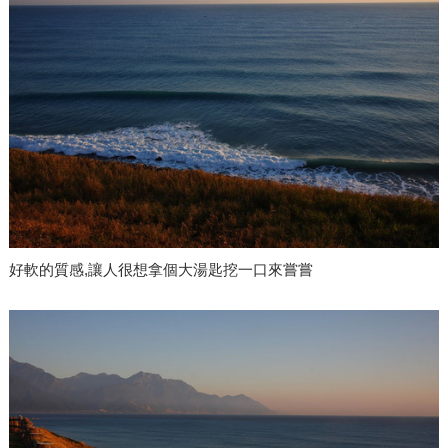
好軟的質感,讓人很想拿個大湯匙挖一口來嘗嘗