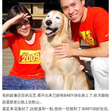
長的超像莎莎的玉芝,看不出來已經有BABY掛在身上了,前天聽他
說還跟老公跑上合歡山 ,
還是來花蓮好了,比較溫和一點,祝你一切順利了,BABY頭好壯壯,