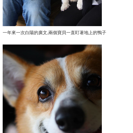
一年來一次白陽的廣文,兩個寶貝一直盯著地上的鴨子