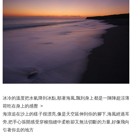
冰冷的溫度把水氣降到冰點,順著海風,飄到身上都是一陣陣超涼薄
荷吃在身上的感覺 >
海浪追在沙上的樣子很漂亮,像是天空延伸到你的腳下,海風經過耳
旁,把手心張開感受穿梭指縫中柔軟卻又無法切斷的力量,好像飛向
引著你去的地方