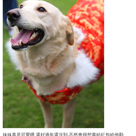
妹妹真是可愛哩,還好過年還沒到,不然會很想塞給紅包給他勒