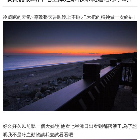
冷颼颼的天氣~導致整天昏睡晚上不睡,把大把的精神做一次終結!
好久好久以前聽一個大姊說,他看七星潭日出看到都落淚了,為了證
明我不是冷血動物讓我去試看看吧