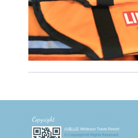
Copyright
白陽山莊 Whitesun Travel Resort
© Copyright All Rights Reserved.