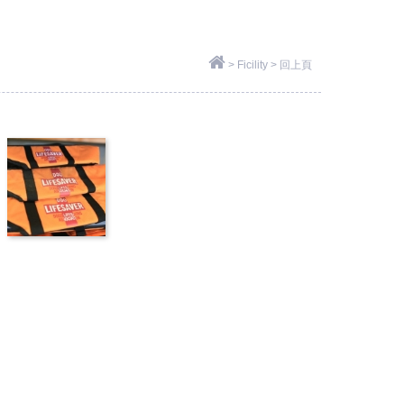
>
Ficility
>
回上頁