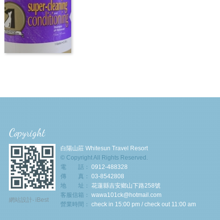
Copyright
白陽山莊 Whitesun Travel Resort
© Copyright All Rights Reserved.
電 話：
0912-488328
傳 真：
03-8542808
地 址：
花蓮縣吉安鄉山下路258號
客服信箱：
wawa101ck@hotmail.com
網站設計
‧
iBest
營業時間：
check in 15:00 pm / check out 11:00 am