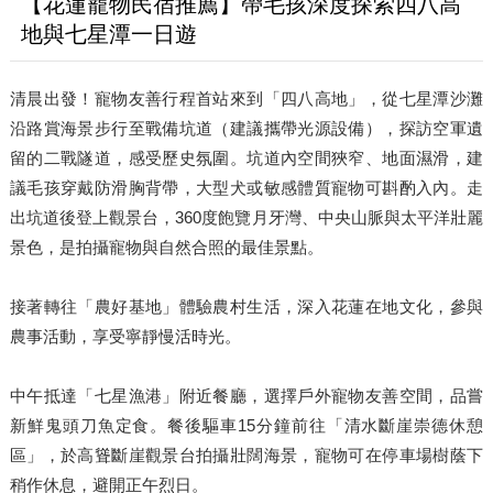
【花蓮寵物民宿推薦】帶毛孩深度探索四八高
地與七星潭一日遊
清晨出發！寵物友善行程首站來到「四八高地」，從七星潭沙灘
沿路賞海景步行至戰備坑道（建議攜帶光源設備），探訪空軍遺
留的二戰隧道，感受歷史氛圍。坑道內空間狹窄、地面濕滑，建
議毛孩穿戴防滑胸背帶，大型犬或敏感體質寵物可斟酌入內。走
出坑道後登上觀景台，360度飽覽月牙灣、中央山脈與太平洋壯麗
景色，是拍攝寵物與自然合照的最佳景點。
接著轉往「農好基地」體驗農村生活，深入花蓮在地文化，參與
農事活動，享受寧靜慢活時光。
中午抵達「七星漁港」附近餐廳，選擇戶外寵物友善空間，品嘗
新鮮鬼頭刀魚定食。餐後驅車15分鐘前往「清水斷崖崇德休憩
區」，於高聳斷崖觀景台拍攝壯闊海景，寵物可在停車場樹蔭下
稍作休息，避開正午烈日。