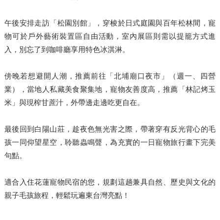
午後安排走訪「松園別館」，穿梭於日式庭園與百年松林間，寵
物可於戶外藝術裝置區自由活動，室內展區則需以提籠方式進
入，別忘了到咖啡廳享用特色冰淇淋。
傍晚若想避開人潮，推薦前往「北埔廟口夜市」（週一、四營
業），當地人私藏美食聚集地，寵物友善度高，推薦「林記烤玉
米」與現榨甘蔗汁，外帶邊走邊吃更自在。
最後回到白陽山莊，趁夜色無光害之際，帶著穿有反光背心的毛
孩一同仰望星空，聆聽蟲鳴聲，為充實的一日寵物旅行畫下完美
句點。
適合入住花蓮寵物民宿的您，規劃這趟兼具自然、歷史與文化的
親子毛孩旅程，輕鬆玩遍東台灣亮點！